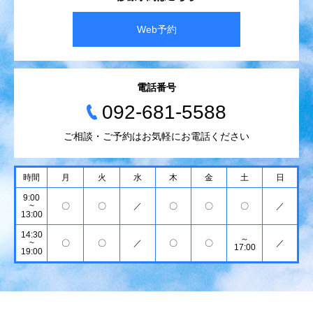
Web予約
電話番号
092-681-5588
ご相談・ご予約はお気軽にお電話ください
時間
月
火
水
木
金
土
日
9:00
~
〇
〇
／
〇
〇
〇
／
13:00
14:30
～
~
〇
〇
／
〇
〇
／
17:00
19:00