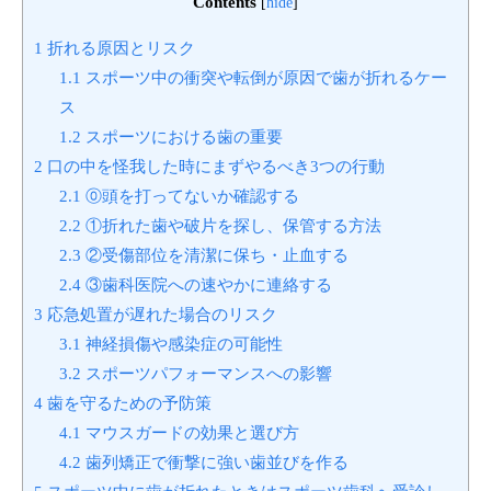
Contents
[
hide
]
1
折れる原因とリスク
1.1
スポーツ中の衝突や転倒が原因で歯が折れるケー
ス
1.2
スポーツにおける歯の重要
2
口の中を怪我した時にまずやるべき3つの行動
2.1
⓪頭を打ってないか確認する
2.2
①折れた歯や破片を探し、保管する方法
2.3
②受傷部位を清潔に保ち・止血する
2.4
③歯科医院への速やかに連絡する
3
応急処置が遅れた場合のリスク
3.1
神経損傷や感染症の可能性
3.2
スポーツパフォーマンスへの影響
4
歯を守るための予防策
4.1
マウスガードの効果と選び方
4.2
歯列矯正で衝撃に強い歯並びを作る