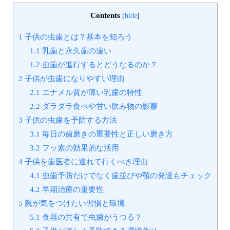
Contents
[
hide
]
1
子供の虫歯とは？基本を知ろう
1.1
乳歯と永久歯の違い
1.2
虫歯が進行するとどうなるのか？
2
子供が虫歯になりやすい理由
2.1
エナメル質が薄い乳歯の特性
2.2
ダラダラ食べや甘い飲み物の影響
3
子供の虫歯を予防する方法
3.1
毎日の歯磨きの重要性と正しい磨き方
3.2
フッ素の効果的な活用
4
子供を歯医者に連れて行くべき理由
4.1
虫歯予防だけでなく歯並びや顎の発達もチェック
4.2
早期治療の重要性
5
親が気をつけたい習慣と環境
5.1
食器の共有で虫歯がうつる？