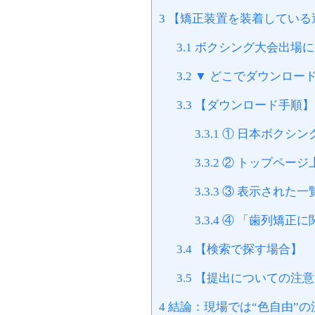
3
【矯正装置を装着している
3.1
ボクシング大会出場に
3.2
▼ どこでダウンロー
3.3
【ダウンロード手順】
3.3.1
① 日本ボクシン
3.3.2
② トップページ
3.3.3
③ 表示された一
3.3.4
④ 「歯列矯正に
3.4
【検索で探す場合】
3.5
【提出についての注意
4
結論：現場では“色自由”