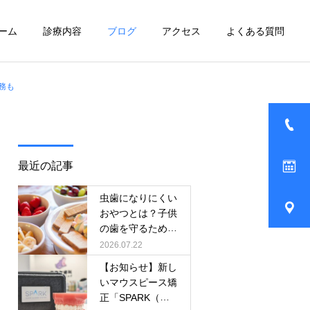
ーム
診療内容
ブログ
アクセス
よくある質問
務も
詳細を見る
スポーツ歯科
最近の記事
虫歯になりにくい
おやつとは？子供
の歯を守るための
口腔外傷外来
選び方と正しい食
2026.07.22
べ方
【お知らせ】新し
いマウスピース矯
正「SPARK（ス