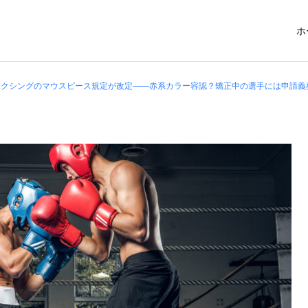
ホ
ボクシングのマウスピース規定が改定――赤系カラー容認？矯正中の選手には申請義
小児歯科
予防歯科
マタニティ歯科
睡眠歯科