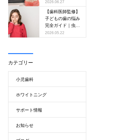
パーク）」の取り
2026.06.27
扱いを開始しまし
【歯科医師監修】
た！
子どもの歯の悩み
完全ガイド｜虫
歯・歯並び・歯磨
2026.05.22
きまとめ
カテゴリー
小児歯科
ホワイトニング
サポート情報
お知らせ