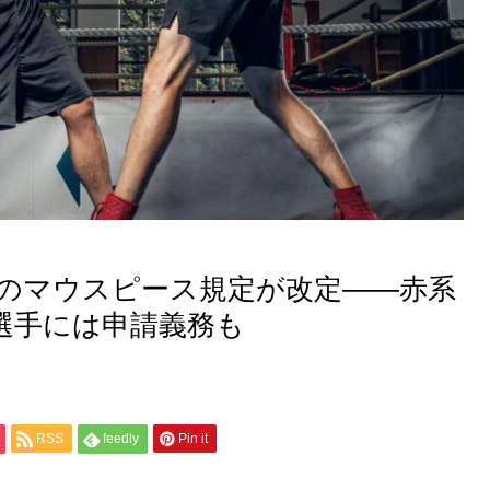
のマウスピース規定が改定――赤系
選手には申請義務も
RSS
feedly
Pin it