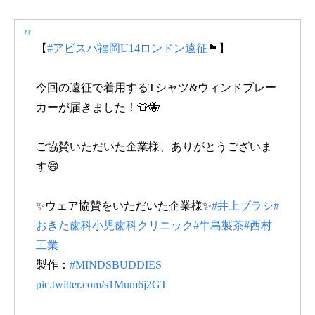
【
#アビスパ福岡U14ロンドン遠征
🏴󠁧󠁢󠁥󠁮󠁧󠁿】
今回の遠征で着用するTシャツ&ウィンドブレー
カーが届きました！👕🐝
ご協賛いただいた企業様、ありがとうございま
す😄
✨ウェア協賛をいただいた企業様✨
#井上ブラシ
#
おきた歯科小児歯科クリニック
#牛島製茶
#西村
工業
製作：
#MINDSBUDDIES
pic.twitter.com/s1Mum6j2GT