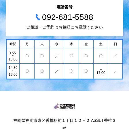
電話番号
092-681-5588
ご相談・ご予約はお気軽にお電話ください
時間
月
火
水
木
金
土
日
9:00
~
〇
〇
／
〇
〇
〇
／
13:00
14:30
～
~
〇
〇
／
〇
〇
／
17:00
19:00
福岡県福岡市東区香椎駅前１丁目１２－２ ASSET香椎３
階