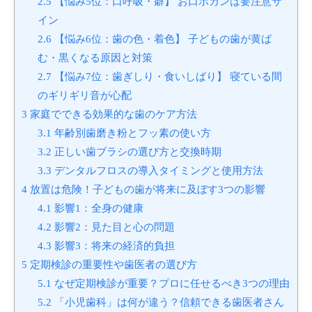
2.5
【悩み5位：口呼吸・癖】 お口ポカンは要注意サ
イン
2.6
【悩み6位：歯の色・着色】 子どもの歯が黄ば
む・黒くなる原因と対策
2.7
【悩み7位：歯ぎしり・食いしばり】 寝ている間
のギリギリ音が心配
3
家庭でできる効果的な歯のケア方法
3.1
年齢別歯磨き粉とフッ素の使い方
3.2
正しい歯ブラシの選び方と交換時期
3.3
デンタルフロスの導入タイミングと使用方法
4
放置は危険！子どもの歯が将来に及ぼす3つの影響
4.1
影響1：全身の健康
4.2
影響2：見た目と心の問題
4.3
影響3：将来の経済的負担
5
定期検診の重要性や歯医者の選び方
5.1
なぜ定期検診が重要？プロに任せるべき3つの理由
5.2
「小児歯科」は何が違う？信頼できる歯医者さん