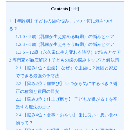
Contents
[
hide
]
1
【年齢別】子どもの歯の悩み、いつ・何に気をつけ
る？
1.1
0～2歳（乳歯が生え始める時期）の悩みとケア
1.2
3～5歳（乳歯が生えそろう時期）の悩みとケア
1.3
6～12歳（永久歯に生え変わる時期）の悩みとケア
2
専門家が徹底解説！子どもの歯の悩みトップ7と解決策
2.1
【悩み1位：虫歯】 なぜすぐ虫歯に？原因と家庭
でできる最強の予防法
2.2
【悩み2位：歯並び】 いつから気にするべき？矯
正の種類と費用の目安
2.3
【悩み3位：仕上げ磨き】 子どもが嫌がる！を卒
業する魔法のコツ
2.4
【悩み4位：食事・おやつ】 歯に良い・悪い食べ
物って？