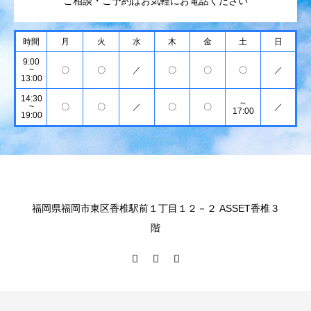
ご相談・ご予約はお気軽にお電話ください
時間
月
火
水
木
金
土
日
9:00
~
〇
〇
／
〇
〇
〇
／
13:00
14:30
～
~
〇
〇
／
〇
〇
／
17:00
19:00
福岡県福岡市東区香椎駅前１丁目１２－２ ASSET香椎３
階